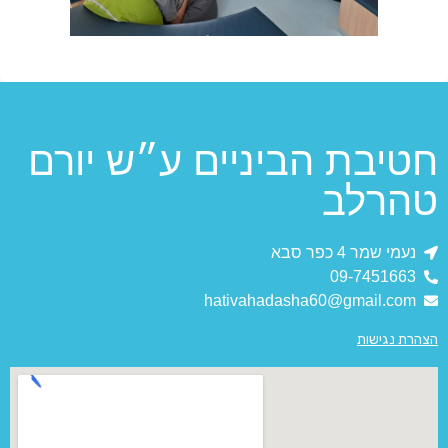
חטיבת הביניים ע״ש יורם
טהרלב
נעמי שמר 4 כפר סבא
09-7451663
hativahadasha60@gmail.com
הצהרת נגישות